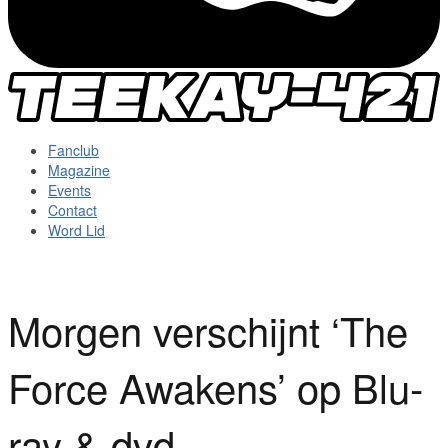
Fanclub
Magazine
Events
Contact
Word Lid
Morgen verschijnt ‘The
Force Awakens’ op Blu-
ray & dvd