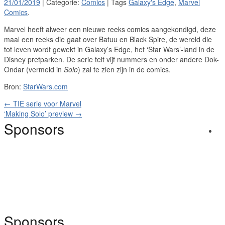
21/01/2019
| Categorie:
Comics
| Tags
Galaxy's Edge
,
Marvel
Comics
.
Marvel heeft alweer een nieuwe reeks comics aangekondigd, deze
maal een reeks die gaat over Batuu en Black Spire, de wereld die
tot leven wordt gewekt in Galaxy’s Edge, het ‘Star Wars’-land in de
Disney pretparken. De serie telt vijf nummers en onder andere Dok-
Ondar (vermeld in
Solo
) zal te zien zijn in de comics.
Bron:
StarWars.com
←
TIE serie voor Marvel
‘Making Solo’ preview
→
Sponsors
Sponsors