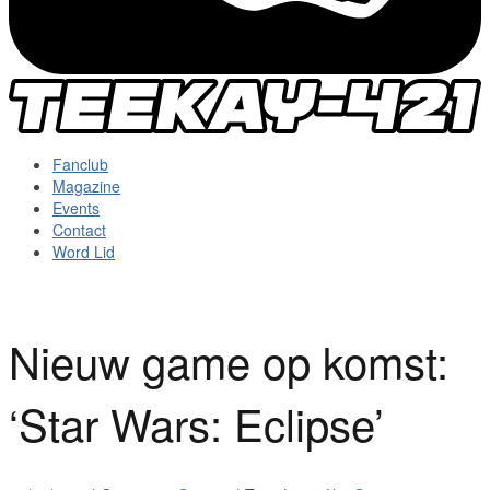
Fanclub
Magazine
Events
Contact
Word Lid
Nieuw game op komst:
‘Star Wars: Eclipse’