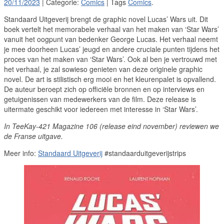
20/11/2023
| Categorie:
Comics
| Tags
Comics
.
Standaard Uitgeverij brengt de graphic novel Lucas’ Wars uit. Dit
boek vertelt het memorabele verhaal van het maken van ‘Star Wars’
vanuit het oogpunt van bedenker George Lucas. Het verhaal neemt
je mee doorheen Lucas’ jeugd en andere cruciale punten tijdens het
proces van het maken van ‘Star Wars’. Ook al ben je vertrouwd met
het verhaal, je zal sowieso genieten van deze originele graphic
novel. De art is stilistisch erg mooi en het kleurenpalet is opvallend.
De auteur beroept zich op officiële bronnen en op interviews en
getuigenissen van medewerkers van de film. Deze release is
uitermate geschikt voor iedereen met interesse in ‘Star Wars’.
In TeeKay-421 Magazine 106 (release eind november) reviewen we
de Franse uitgave.
Meer info:
Standaard Uitgeverij
#standaarduitgeverijstrips