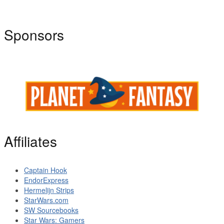
Sponsors
Affiliates
Captain Hook
EndorExpress
Hermelijn Strips
StarWars.com
SW Sourcebooks
Star Wars: Gamers