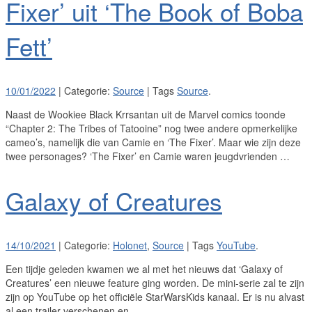
Fixer’ uit ‘The Book of Boba
Fett’
10/01/2022
| Categorie:
Source
| Tags
Source
.
Naast de Wookiee Black Krrsantan uit de Marvel comics toonde
“Chapter 2: The Tribes of Tatooine” nog twee andere opmerkelijke
cameo’s, namelijk die van Camie en ‘The Fixer’. Maar wie zijn deze
twee personages? ‘The Fixer’ en Camie waren jeugdvrienden …
Galaxy of Creatures
14/10/2021
| Categorie:
Holonet
,
Source
| Tags
YouTube
.
Een tijdje geleden kwamen we al met het nieuws dat ‘Galaxy of
Creatures’ een nieuwe feature ging worden. De mini-serie zal te zijn
zijn op YouTube op het officiële StarWarsKids kanaal. Er is nu alvast
al een trailer verschenen en …