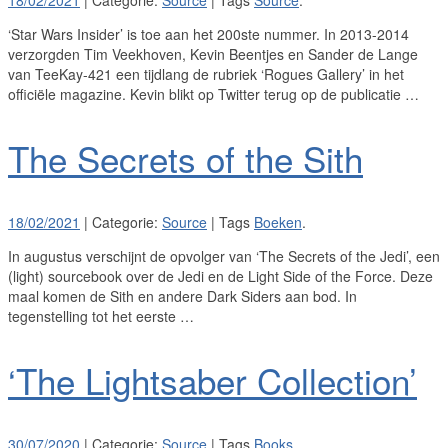
‘Star Wars Insider’ is toe aan het 200ste nummer. In 2013-2014
verzorgden Tim Veekhoven, Kevin Beentjes en Sander de Lange
van TeeKay-421 een tijdlang de rubriek ‘Rogues Gallery’ in het
officiële magazine. Kevin blikt op Twitter terug op de publicatie …
The Secrets of the Sith
18/02/2021
| Categorie:
Source
| Tags
Boeken
.
In augustus verschijnt de opvolger van ‘The Secrets of the Jedi’, een
(light) sourcebook over de Jedi en de Light Side of the Force. Deze
maal komen de Sith en andere Dark Siders aan bod. In
tegenstelling tot het eerste …
‘The Lightsaber Collection’
30/07/2020
| Categorie:
Source
| Tags
Books
.