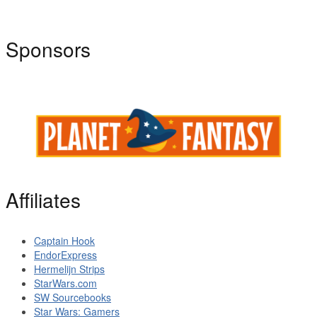
Sponsors
Affiliates
Captain Hook
EndorExpress
Hermelijn Strips
StarWars.com
SW Sourcebooks
Star Wars: Gamers