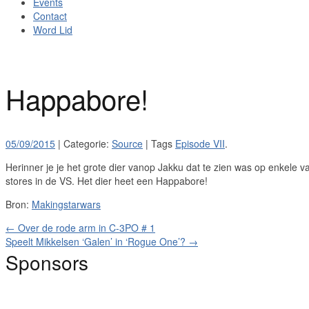
Events
Contact
Word Lid
Happabore!
05/09/2015
| Categorie:
Source
| Tags
Episode VII
.
Herinner je je het grote dier vanop Jakku dat te zien was op enkele va
stores in de VS. Het dier heet een Happabore!
Bron:
Makingstarwars
←
Over de rode arm in C-3PO # 1
Speelt Mikkelsen ‘Galen’ in ‘Rogue One’?
→
Sponsors